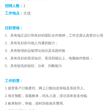
人才招聘
1
招聘人数：
提单条件及条款
工作地点：
大连
任职资格：
1
、具有端正品行和良好的团队合作精神，工作态度认真责任心强
2
、具有良好的与他人沟通的能力；
3
、具有较强的运输理论知识及实践经验
4
、具有良好的英语知识、英语四级以上，电脑操作熟练；
5
、具有较高的组织、分析、判断能力
工作职责：
1.
接受客户订舱委托，网上订舱信息审核及系统导入。
2.
海关预配，装载舱单，码头入港，清洁清单发送传输。
3.
账单制作，审核，按时回收相关费用。