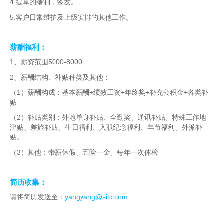
4.
提单的缮制，签发。
5.
客户日常维护及上级安排的其他工作。
薪酬福利：
1
5000-8000
、薪资范围
2
、薪酬结构、补贴种类及其他：
1
+
+
+
+
（
）薪酬构成：基本薪酬
绩效工资
年终奖
补充公积金
各类补
贴
2
（
）补贴类别：外地单身补贴、全勤奖、通讯补贴、特殊工作地
津贴、差旅补贴、生日福利、入职纪念福利、年节福利、外派补
贴。
3
（
）其他：带薪休假、五险一金、每年一次体检
简历收集：
yangyang@sitc.com
请将简历发送至：