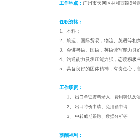
9
工作地点：
广州市天河区林和西路
号
任职资格：
1
、本科；
2
、航运、国际贸易，物流、英语等相
3
、会讲粤语、国语，英语读写能力良
4
、沟通能力及承压能力强，态度积极
5
、具备良好的团体精神，有责任心，
工作职责：
1、
出口单证资料录入、费用确认及
2、
出口特价申请、免用箱申请
3、
中转船期跟踪、数据分析等
薪酬福利：