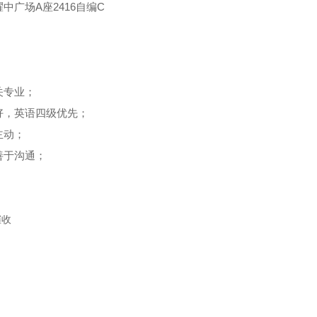
A
2416
C
耀中广场
座
自编
关专业；
好，英语四级优先；
主动；
善于沟通；
催收