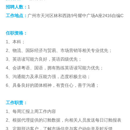
人才招聘
1
招聘人数：
9
A
2416
C
提单条件及条款
工作地点：
广州市天河区林和西路
号耀中广场
座
自编
任职资格：
1
、本科；
2
、物流、国际经济与贸易、市场营销等相关专业优先；
3
、英语读写能力良好，英语四级优先；
4
、会讲粤语、国语，拥有熟练英语读写能力优先；
5
、沟通能力及承压能力强，态度积极主动；
6
、具备良好的团体精神，有责任心，善于沟通；
工作职责：
1
、每周汇报上周工作内容
2
、根据代理提供的订舱数据，向相关人员发送每日订舱报表
3
、定期拜访客户，了解市场信息与客户动向并及时反馈