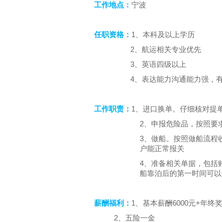
工作地点：
宁波
1
任职资格：
、本科及以上学历
2
、航运相关专业优先
3
、英语四级以上
4
、表达能力沟通能力强，
1
工作职责：
、进口换单。仔细核对提
2
、申报危险品，按照要
3
、做船。按照做船流程
户能正常报关
4
、准备相关单据，包括
船靠泊后的第一时间可以
1
6000
+
薪酬福利：
、基本薪酬
元
年终
2
、五险一金