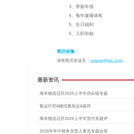
3
、带薪年假
4
、每年健康体检
5
、生日福利
6
、入职补贴
简历收集：
unique@sitc.com
请将简历发送至：
最新资讯
海丰物流召开2026上半年供应链专题
集运印尼&物流雅加达&嘉祥
海丰物流召开2026上半年货代专题评
2026年年中财务负责人青岛专题会简