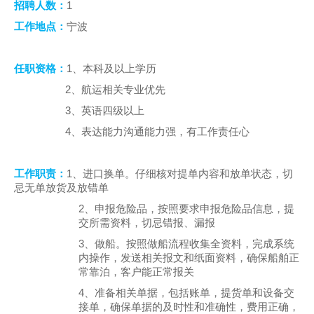
1
招聘人数：
人才招聘
工作地点：
宁波
提单条件及条款
1
任职资格：
、本科及以上学历
2
、航运相关专业优先
3
、英语四级以上
4
、表达能力沟通能力强，有工作责任心
1
工作职责：
、进口换单。仔细核对提单内容和放单状态，切
忌无单放货及放错单
2
、申报危险品，按照要求申报危险品信息，提
交所需资料，切忌错报、漏报
3
、做船。按照做船流程收集全资料，完成系统
内操作，发送相关报文和纸面资料，确保船舶正
常靠泊，客户能正常报关
4
、准备相关单据，包括账单，提货单和设备交
接单，确保单据的及时性和准确性，费用正确，