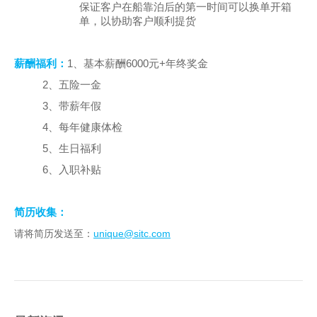
保证客户在船靠泊后的第一时间可以换单开箱
单，以协助客户顺利提货
1
6000
+
薪酬福利：
、基本薪酬
元
年终奖金
2
、五险一金
3
、带薪年假
4
、每年健康体检
5
、生日福利
6
、入职补贴
简历收集：
unique@sitc.com
请将简历发送至：