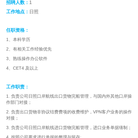
1
招聘人数：
人才招聘
工作地点：
日照
提单条件及条款
任职资格：
1
、本科学历
2
、有相关工作经验优先
3
、熟练操作办公软件
4
CET4
、
及以上
工作职责：
1.
负责公司日照口岸航线出口货物完船管理，与国内外其他口岸操
作部门对接；
2.
VPN
负责出口货物非协议结费费项的收费维护，
客户业务的操作
对接；
3.
负责公司日照口岸航线进口货物完船管理，进口业务单据缮制；
4.
;
按照公司要求进行单据的整理与留存