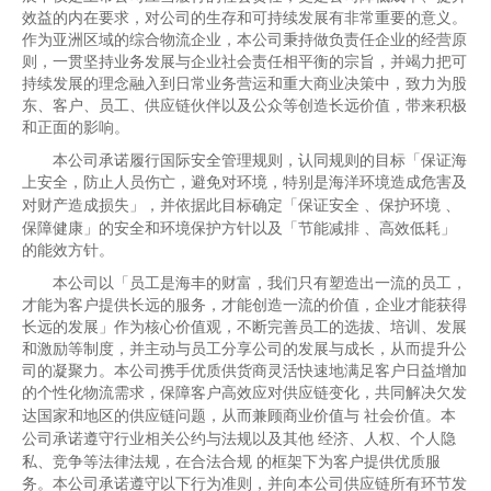
人才招聘
效益的内在要求，对公司的生存和可持续发展有非常重要的意义。
作为亚洲区域的综合物流企业，本公司秉持做负责任企业的经营原
提单条件及条款
则，一贯坚持业务发展与企业社会责任相平衡的宗旨，并竭力把可
持续发展的理念融入到日常业务营运和重大商业决策中，致力为股
东、客户、员工、供应链伙伴以及公众等创造长远价值，带来积极
和正面的影响。
本公司承诺履行国际安全管理规则，认同规则的目标「保证海
上安全，防止人员伤亡，避免对环境，特别是海洋环境造成危害及
对财产造成损失」，并依据此目标确定「保证安全
、保护环境
、
保障健康」的安全和环境保护方针以及「节能减排
、高效低耗」
的能效方针。
本公司以「员工是海丰的财富，我们只有塑造出一流的员工，
才能为客户提供长远的服务，才能创造一流的价值，企业才能获得
长远的发展」作为核心价值观，不断完善员工的选拔、培训、发展
和激励等制度，并主动与员工分享公司的发展与成长，从而提升公
司的凝聚力。本公司携手优质供货商灵活快速地满足客户日益增加
的个性化物流需求，保障客户高效应对供应链变化，共同解决欠发
达国家和地区的供应链问题，从而兼顾商业价值与
社会价值。本
公司承诺遵守行业相关公约与法规以及其他
经济、人权、个人隐
私、竞争等法律法规，在合法合规
的框架下为客户提供优质服
务。本公司承诺遵守以下行为准则，并向本公司供应链所有环节发