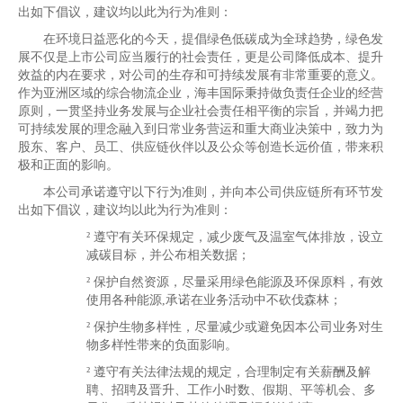
出如下倡议，建议均以此为行为准则：
在环境日益恶化的今天，提倡绿色低碳成为全球趋势，绿色发
展不仅是上市公司应当履行的社会责任，更是公司降低成本、提升
效益的内在要求，对公司的生存和可持续发展有非常重要的意义。
作为亚洲区域的综合物流企业，海丰国际秉持做负责任企业的经营
原则，一贯坚持业务发展与企业社会责任相平衡的宗旨，并竭力把
可持续发展的理念融入到日常业务营运和重大商业决策中，致力为
股东、客户、员工、供应链伙伴以及公众等创造长远价值，带来积
极和正面的影响。
本公司承诺遵守以下行为准则，并向本公司供应链所有环节发
出如下倡议，建议均以此为行为准则：
²
遵守有关环保规定，减少废气及温室气体排放，设立
减碳目标，并公布相关数据；
²
保护自然资源，尽量采用绿色能源及环保原料，有效
使用各种能源,承诺在业务活动中不砍伐森林；
²
保护生物多样性，尽量减少或避免因本公司业务对生
物多样性带来的负面影响。
²
遵守有关法律法规的规定，合理制定有关薪酬及解
聘、招聘及晋升、工作小时数、假期、平等机会、多