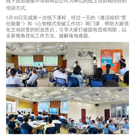
线下按层级集中培训和以公司为单位的线上培训相结合的
人才招聘
培训方式。
提单条件及条款
5
月30日完成第一次线下课程，经过一天的《激活组织"责
任能量”》和《心智模式突破工作坊》两门课，帮助大家强
化主动担责的职业意识，引导大家打破固有思维局限，以
全新视角优化工作方法、破解落地难题。