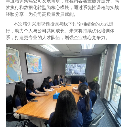
年度培训聚焦公司
发展需求，课程内容涵盖服务提升、高
人才招聘
效执行和数据化转型
为核心模块，通过系统性课程与实战
经验分享，为公司高质量发展赋能。
提单条件及条款
本次培训
采用视频授课与线下讨论相结合的方式进
行
，助力个人与公司共同成长。未来将持续优化培训体
系，打造更专业的人才队伍，增强企业核心竞争力。