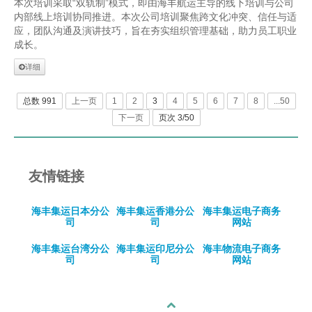
本次培训采取“双轨制”模式，即由海丰航运主导的线下培训与公司
内部线上培训协同推进。本次公司培训聚焦跨文化冲突、信任与适
应，团队沟通及演讲技巧，旨在夯实组织管理基础，助力员工职业
成长。
详细
总数 991
上一页
1
2
3
4
5
6
7
8
...50
下一页
页次 3/50
友情链接
海丰集运日本分公
海丰集运香港分公
海丰集运电子商务
司
司
网站
海丰集运台湾分公
海丰集运印尼分公
海丰物流电子商务
司
司
网站
回顶部