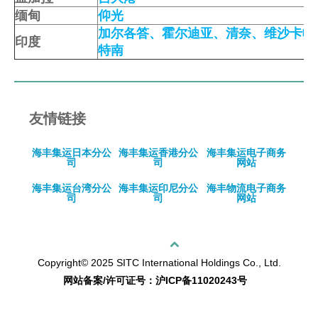
缅甸
仰光
加尔各答
、
霍尔迪亚
、
清奈
、
维沙卡帕
印度
特南
友情链接
海丰集运日本分公
海丰集运香港分公
海丰集运电子商务
司
司
网站
海丰集运台湾分公
海丰集运印尼分公
海丰物流电子商务
司
司
网站
回顶部
Copyright© 2025 SITC International Holdings Co., Ltd.
网站备案/许可证号：沪ICP备11020243号
sitemap