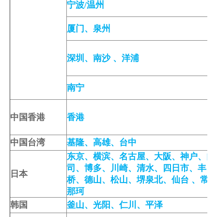
宁波/温州
厦门
、
泉州
深圳
、
南沙
、洋浦
南宁
中国香港
香港
中国台湾
基隆
、
高雄
、
台中
东京
、
横滨
、
名古屋
、
大阪
、
神户
、
门
司
、
博多
、
川崎
、
清水
、
四日市
、
丰
日本
桥
、
德山
、
松山
、
堺泉北
、
仙台
、
常
那珂
韩国
釜山
、
光阳
、
仁川
、
平泽