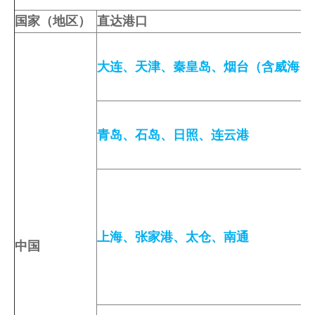
人才招聘
国家（地区）
直达港口
提单条件及条款
大连
、
天津
、
秦皇岛
、
烟台（含威海
）
青岛
、
石岛
、
日照
、
连云港
上海
、
张家港
、
太仓
、
南通
中国