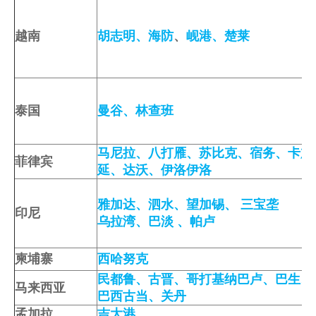
越南
胡志明
、
海防
、
岘港
、
楚莱
泰国
曼谷
、
林查班
马尼拉
、
八打雁
、
苏比克
、
宿务
、
卡加
菲律宾
延
、
达沃、伊洛伊洛
雅加达
、
泗水
、
望加锡
、
三宝垄
印尼
乌拉湾
、
巴淡
、
帕卢
柬埔寨
西哈努克
民都鲁
、
古晋
、
哥打基纳巴卢
、
巴生
、
马来西亚
巴西古当
、
关丹
孟加拉
吉大港