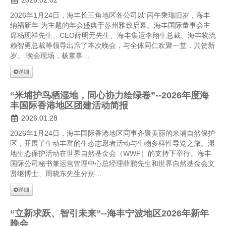
2026.02.02
2026年1月24日，海丰长三角地区各公司以“丙午乘瑞旧岁，海丰
纳福新年”为主题的年会盛典于苏州雅致启幕。海丰国际董事会主
席杨现祥先生、CEO薛明元先生、海丰集运李翔生总裁、海丰物流
赖智勇总裁等领导出席了本次晚会，与全体同仁欢聚一堂，共贺新
岁。 晚会现场，杨董事…
详细
“米埔护鸟栖湿地，同心协力绘绿卷”--2026年度海
丰国际香港地区团建活动简报
2026.01.28
2026年1月24日，海丰国际香港地区同事齐聚美丽的米埔自然保护
区，开展了生动丰富的生态志愿者活动与生物多样性导览之旅。湿
地生态保护活动在世界自然基金会（WWF）的支持下举行。海丰
国际公司秘书兼运营管理中心总经理薛鹏先生和世界自然基金会文
贤继博士、周晓东先生分别…
详细
“立新求跃、智引未来”--海丰宁波地区2026年新年
晚会