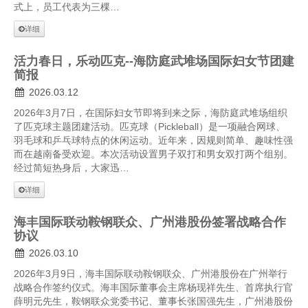
式上，员工代表为三棵…
详细
活力春日，乐动匹克--海防庭武堆场国际妇女节团建
简报
2026.03.12
2026年3月7日，在国际妇女节即将到来之际，海防庭武堆场组织
了匹克球主题团建活动。匹克球（Pickleball）是一项融合网球、
羽毛球和乒乓球特点的休闲运动。近年来，因规则简单、趣味性强
而在越南备受欢迎。本次活动设置男子双打和男女双打两个组别。
经过简短热身后，大家迅…
详细
海丰国际联动鞍钢联众、广州港股份签署战略合作
协议
2026.03.10
2026年3月9日，海丰国际联动鞍钢联众、广州港股份在广州举行
战略合作签约仪式。海丰国际董事会主席杨现祥先生、首席执行官
薛明元先生，鞍钢联众党委书记、董事长张国强先生，广州港股份