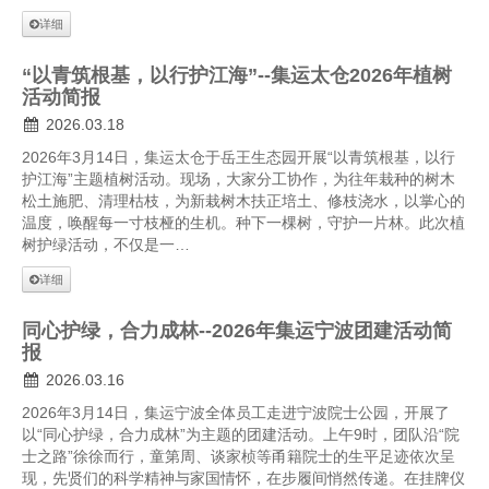
人才招聘
详细
提单条件及条款
“以青筑根基，以行护江海”--集运太仓2026年植树
活动简报
2026.03.18
2026年3月14日，集运太仓于岳王生态园开展“以青筑根基，以行
护江海”主题植树活动。现场，大家分工协作，为往年栽种的树木
松土施肥、清理枯枝，为新栽树木扶正培土、修枝浇水，以掌心的
温度，唤醒每一寸枝桠的生机。种下一棵树，守护一片林。此次植
树护绿活动，不仅是一…
详细
同心护绿，合力成林--2026年集运宁波团建活动简
报
2026.03.16
2026年3月14日，集运宁波全体员工走进宁波院士公园，开展了
以“同心护绿，合力成林”为主题的团建活动。上午9时，团队沿“院
士之路”徐徐而行，童第周、谈家桢等甬籍院士的生平足迹依次呈
现，先贤们的科学精神与家国情怀，在步履间悄然传递。在挂牌仪