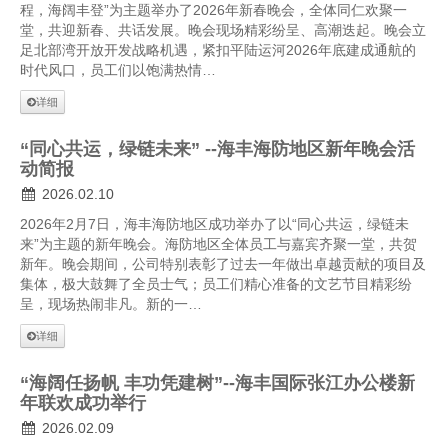
程，海阔丰登”为主题举办了2026年新春晚会，全体同仁欢聚一
堂，共迎新春、共话发展。晚会现场精彩纷呈、高潮迭起。晚会立
足北部湾开放开发战略机遇，紧扣平陆运河2026年底建成通航的
时代风口，员工们以饱满热情…
详细
“同心共运，绿链未来” --海丰海防地区新年晚会活
动简报
2026.02.10
2026年2月7日，海丰海防地区成功举办了以“同心共运，绿链未
来”为主题的新年晚会。海防地区全体员工与嘉宾齐聚一堂，共贺
新年。晚会期间，公司特别表彰了过去一年做出卓越贡献的项目及
集体，极大鼓舞了全员士气；员工们精心准备的文艺节目精彩纷
呈，现场热闹非凡。新的一…
详细
“海阔任扬帆 丰功凭建树”--海丰国际张江办公楼新
年联欢成功举行
2026.02.09