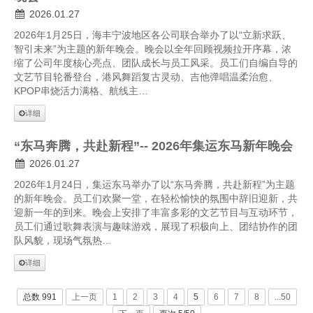
2026.01.27
2026年1月25日，海丰宁波地区各公司联合举办了以“立新求跃、
智引未来”为主题的新年晚会。晚会以全年回顾视频拉开序幕，浓
缩了公司年度核心亮点、团队成长与员工风采。员工们自编自导的
文艺节目轮番登台，港风舞蹈复古灵动、吉他弹唱温柔治愈、
KPOP串烧活力满格、航线主…
详细
“东马奔腾，共赴新程”-- 2026年集运东马新年晚会
2026.01.27
2026年1月24日，集运东马举办了以“东马奔腾，共赴新程”为主题
的新年晚会。员工们欢聚一堂，在轻松愉快的氛围中辞旧迎新，共
迎新一年的到来。晚会上安排了丰富多彩的文艺节目与互动环节，
员工们通过歌舞表演与趣味游戏，展现了积极向上、团结协作的团
队风貌，现场气氛热…
详细
总数 991
上一页
1
2
3
4
5
6
7
8
...50