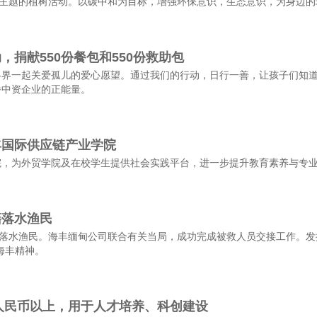
为主题的植树活动。以碳中和为目标，增强环保意识，生态意识，为身边
，捐献550份餐包和550份救助包
各界一起关爱孤儿的爱心愿望。通过我们的行动，日行一善，让孩子们知
播中资企业的正能量。
丰国际供应链产业学院
院，为外贸学院及在校学生提供社会实践平台，进一步提升教育素养与专
籍落水渔民
籍落水渔民。海丰缅甸公司联合有关当局，成功完成被救人员交接工作。发
海丰精神。
万人民币以上，用于人才培养、科创建设