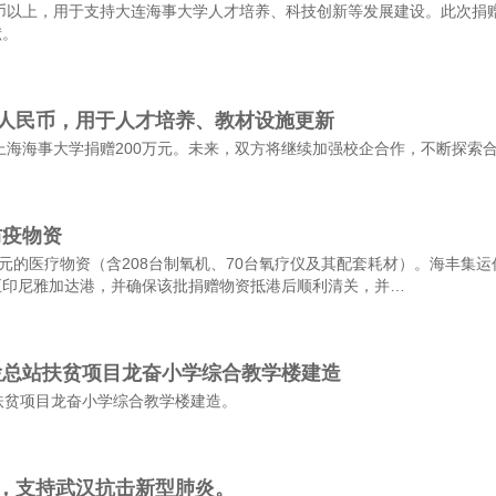
民币以上，用于支持大连海事大学人才培养、科技创新等发展建设。此次捐
献。
万元人民币，用于人才培养、教材设施更新
向上海海事大学捐赠200万元。未来，双方将继续加强校企合作，不断探索
防疫物资
元的医疗物资（含208台制氧机、70台氧疗仪及其配套耗材）。海丰集
至印尼雅加达港，并确保该批捐赠物资抵港后顺利清关，并…
检总站扶贫项目龙奋小学综合教学楼建造
扶贫项目龙奋小学综合教学楼建造。
元，支持武汉抗击新型肺炎。