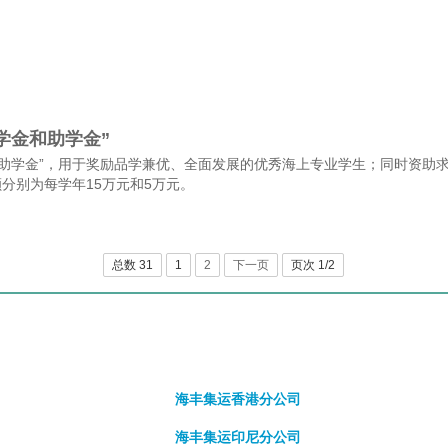
学金和助学金”
金和助学金”，用于奖励品学兼优、全面发展的优秀海上专业学生；同时资助
分别为每学年15万元和5万元。
总数 31
1
2
下一页
页次 1/2
海丰集运香港分公司
海丰集运印尼分公司