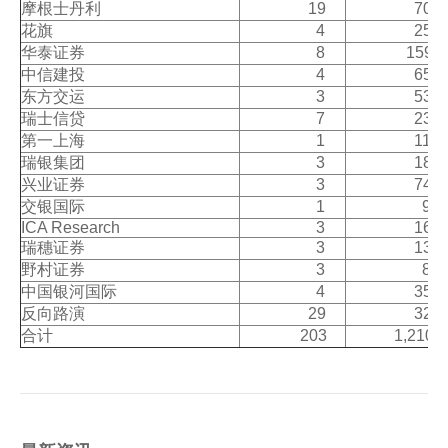
摩根士丹利
19
70
人才招聘
花旗
4
25
华泰证券
8
159
提单条件及条款
中信建投
4
65
东方交运
3
53
瑞士信贷
7
23
第一上海
1
11
瑞银集团
3
18
兴业证券
3
74
交银国际
1
9
ICA Research
3
16
瑞穗证券
3
13
野村证券
3
8
中国银河国际
4
35
反向路演
29
32
合计
203
1,210