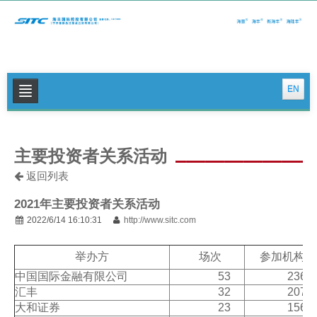
EN
关于我们
主要投资者关系活动
公司新闻
返回列表
集运特色服务
2021年主要投资者关系活动
物流特色服务
2022/6/14 16:10:31
http://www.sitc.com
投资者关系
举办方
场次
参加机构
可持续发展
中国国际金融有限公司
53
236
汇丰
32
207
联系我们
大和证券
23
156