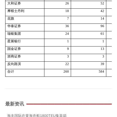
人才招聘
大和证券
26
52
摩根士丹利
18
42
提单条件及条款
花旗
7
14
华泰证券
36
96
瑞银集团
24
61
星展银行
1
1
国金证券
9
13
浙商证券
3
3
反向路演
22
39
合计
260
584
最新资讯
海丰国际在黄海造船1800TEU集装箱